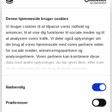
Become a mentor
IT-Branchen
MENTORING PROGRAM FOR FEMALE TALENTS IN
Denne hjemmeside bruger cookies
IT
Become a mentor
Vi bruger cookies til at tilpasse vores indhold og
annoncer, til at vise dig funktioner til sociale medier og til
Sign up for the next mentor program in
at analysere vores trafik. Vi deler også oplysninger om
2026
din brug af vores hjemmeside med vores partnere inden
for sociale medier, annonceringspartnere og
We continually encourage inquiries from female leaders in the IT
sector who are interested in participating as mentors. The next
analysepartnere. Vores partnere kan kombinere disse
mentorship program is scheduled to launch in September/October
data med andre oplysninger, du har givet dem, eller som
2025.
de har indsamlet fra din brug af deres tjenester.
As a potential mentor, you will be required to complete a brief
form outlining your qualifications, which will be used during the
Samtykkevalg
matching process.
Nødvendig
For further information and to be included in the mentor list,
please reach out to Charlotte Holm Billund. We look forward to
hearing from you!
Præferencer