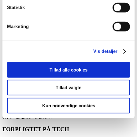
Statistik
Chefkonsulent
Marketing
Charlotte Holm Billund
Email:
chbi@itb.dk
Mobil:
+45 26 20 43 42
Vis detaljer
Tillad alle cookies
Tillad valgte
IT-Branchen
Langebrogade 4
1411 København K
Kun nødvendige cookies
Telefon:
60 15 23 30
Mail:
itb@itb.dk
CVR-nummer: 12391641
FORPLIGTET PÅ TECH