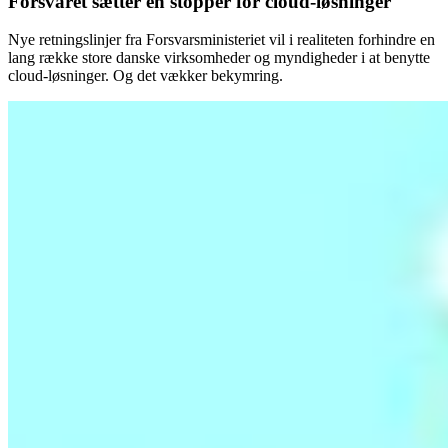
Forsvaret sætter en stopper for cloud-løsninger
Nye retningslinjer fra Forsvarsministeriet vil i realiteten forhindre en
lang række store danske virksomheder og myndigheder i at benytte
cloud-løsninger. Og det vækker bekymring.