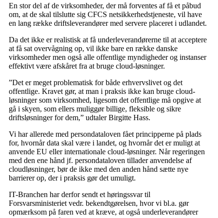
En stor del af de virksomheder, der må forventes af få et påbud
om, at de skal tilslutte sig CFCS netsikkerhedstjeneste, vil have
en lang række driftsleverandører med servere placeret i udlandet.
Da det ikke er realistisk at få underleverandørerne til at acceptere
at få sat overvågning op, vil ikke bare en række danske
virksomheder men også alle offentlige myndigheder og instanser
effektivt være afskåret fra at bruge cloud-løsninger.
”Det er meget problematisk for både erhvervslivet og det
offentlige. Kravet gør, at man i praksis ikke kan bruge cloud-
løsninger som virksomhed, ligesom det offentlige må opgive at
gå i skyen, som ellers muliggør billige, fleksible og sikre
driftsløsninger for dem,” udtaler Birgitte Hass.
Vi har allerede med persondataloven fået principperne på plads
for, hvornår data skal være i landet, og hvornår det er muligt at
anvende EU eller internationale cloud-løsninger. Når regeringen
med den ene hånd jf. persondataloven tillader anvendelse af
cloudløsninger, bør de ikke med den anden hånd sætte nye
barrierer op, der i praksis gør det umuligt.
IT-Branchen har derfor sendt et høringssvar til
Forsvarsministeriet vedr. bekendtgørelsen, hvor vi bl.a. gør
opmærksom på faren ved at kræve, at også underleverandører