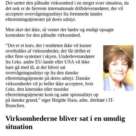
Det sætter den påbudte virksomhed i en meget svær situation, da
det nok er de færreste internationale driftsleverandører, der vil
acceptere overvågningsudstyr fra fremmede landes
efterretningstjenester på deres udstyr.
Men sker det ikke, så venter der bøder og muligt opsagte
kontrakter for den påbudte virksomhed.
”Det er et krav, der i realiteten ikke vil kunne
overholdes af virksomheder, der får driftet et
eller flere systemer i skyen. Underleverandører
fra f.eks. andre EU-lande eller USA vil ikke
bare gå med til, at der bliver sat
overvågningsudstyr op fra den danske
efterretningstjeneste på deres udstyr. Danske
virksomheder vil jo heller ikke acceptere, hvis
f.eks. den kinesiske eller russiske
efterretningstjeneste kom og satte spionudstyr op
på danske grund,” siger Birgitte Hass, adm. direktør i IT-
Branchen.
Virksomhederne bliver sat i en umulig
situation