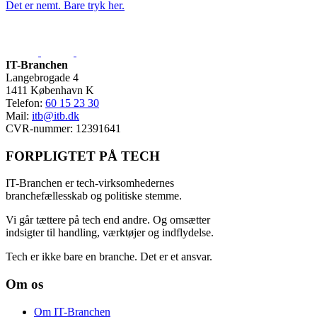
Det er nemt. Bare tryk her.
IT-Branchen
Langebrogade 4
1411 København K
Telefon:
60 15 23 30
Mail:
itb@itb.dk
CVR-nummer: 12391641
FORPLIGTET PÅ TECH
IT-Branchen er tech-virksomhedernes
branchefællesskab og politiske stemme.
V
i går tættere på tech end andre. Og omsætter
indsigter til handling, værktøjer og indflydelse.
Tech er ikke bare en branche. Det er et ansvar.
Om os
Om IT-Branchen