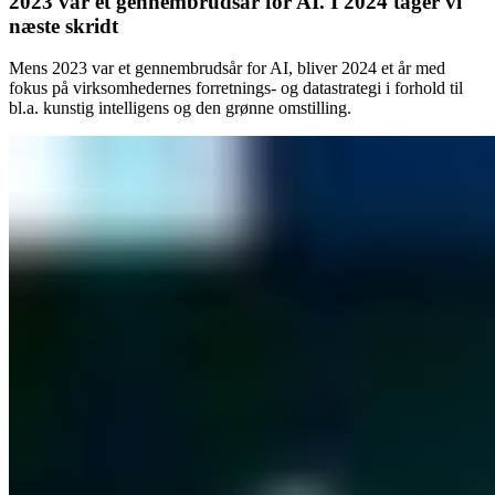
2023 var et gennembrudsår for AI. I 2024 tager vi
næste skridt
Mens 2023 var et gennembrudsår for AI, bliver 2024 et år med
fokus på virksomhedernes forretnings- og datastrategi i forhold til
bl.a. kunstig intelligens og den grønne omstilling.