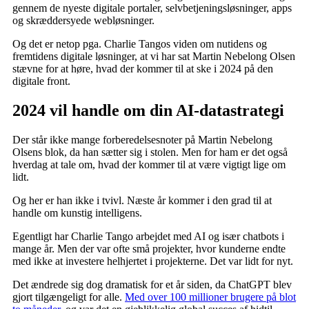
gennem de nyeste digitale portaler, selvbetjeningsløsninger, apps
og skræddersyede webløsninger.
Og det er netop pga. Charlie Tangos viden om nutidens og
fremtidens digitale løsninger, at vi har sat Martin Nebelong Olsen
stævne for at høre, hvad der kommer til at ske i 2024 på den
digitale front.
2024 vil handle om din AI-datastrategi
Der står ikke mange forberedelsesnoter på Martin Nebelong
Olsens blok, da han sætter sig i stolen. Men for ham er det også
hverdag at tale om, hvad der kommer til at være vigtigt lige om
lidt.
Og her er han ikke i tvivl. Næste år kommer i den grad til at
handle om kunstig intelligens.
Egentligt har Charlie Tango arbejdet med AI og især chatbots i
mange år. Men der var ofte små projekter, hvor kunderne endte
med ikke at investere helhjertet i projekterne. Det var lidt for nyt.
Det ændrede sig dog dramatisk for et år siden, da ChatGPT blev
gjort tilgængeligt for alle.
Med over 100 millioner brugere på blot