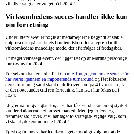
vil blive valgt eller vraget på i 2024.”
Virksomhedens succes handler ikke kun
om forretning
Under interviewet er nogle af medarbejderne begyndt at stable
chipposer op på kontorets bordtennisbord for at gøre klar til
virksomhedens månedlige møde, der efterfølges af fredagsbar.
Et meget velbesøgt event, der ligger tæt op af Martins personlige
must-wins for 2024.
For selvom han er stolt af, at
Charlie Tango gennem de seneste år
har været igennem en imponerende turnaround
og fået fokuseret
deres forretning samt skabt et driftsoverskud på 4,67 mio. kr., så
er det noget andet end ren forretning, han især har fokus på i
2024.
”Jeg er naturligvis glad for, at vi har fået vendt skuden og styrket
kunderelationerne i et presset marked. Men jeg er først og
fremmest stolt over, at vi har taget to strategisk vigtige valg, som
vi skal dyrke endnu mere i 2024.”
Først og fremmest har ledelsen taget et modigt valg om, at de