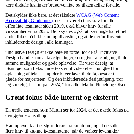
gøre digitale løsninger brugervenlige og tilgængelige for alle.
Det skyldes ikke bare, at det såkaldte
WCAG (Web Content
Accessibility Guidelines)
, der har været et lovkrav for alle
offentlige løsninger siden 2019, også bliver krav for alle
virksomheder fra 2025. Det skyldes også, at især unge har et helt
andet fokus på inklusion og diversitet, og at de derfor forventer
inkluderende design i alle løsninger.
”Inclusive Design er ikke bare en fordel for de få. Inclusive
Design handler om at lave løsninger, som giver alle adgang til de
samme muligheder og gode oplevelse. Tit viser det sig, at
løsninger som f.eks. undertekster til video eller mulighed for
oplæsning af tekst – ting der bliver lavet til de få, også er til
glæde for majoriteten. Og den inkluderende designtilgang, tror
jeg virkelig, får fart på i 2024,” fortæller Martin Nebelong Olsen.
Grønt fokus både internt og eksternt
En tredje tendens, som Martin ser for 2024, er det øgede fokus på
den grønne omstilling.
Han oplever klart et større fokus fra kunderne, og at de stiller
flere krav til grønne it-løsningerne, når de vælger leverandør.