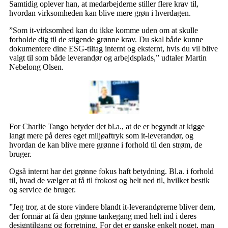
Samtidig oplever han, at medarbejderne stiller flere krav til,
hvordan virksomheden kan blive mere grøn i hverdagen.
”Som it-virksomhed kan du ikke komme uden om at skulle
forholde dig til de stigende grønne krav. Du skal både kunne
dokumentere dine ESG-tiltag internt og eksternt, hvis du vil blive
valgt til som både leverandør og arbejdsplads,” udtaler Martin
Nebelong Olsen.
For Charlie Tango betyder det bl.a., at de er begyndt at kigge
langt mere på deres eget miljøaftryk som it-leverandør, og
hvordan de kan blive mere grønne i forhold til den strøm, de
bruger.
Også internt har det grønne fokus haft betydning. Bl.a. i forhold
til, hvad de vælger at få til frokost og helt ned til, hvilket bestik
og service de bruger.
”Jeg tror, at de store vindere blandt it-leverandørerne bliver dem,
der formår at få den grønne tankegang med helt ind i deres
designtilgang og forretning. For det er ganske enkelt noget, man