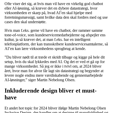
Ofte viser det sig, at hvis man vil have en virkelig god chatbot
eller AI-løsning, så kræver det en dybere datastrategi, hvor
virksomheden er skarp på, hvad AI’en skal hjælpe med
forretningsmæssigt, samt hvilke data den skal fordres med og use
cases den skal understøtte.
Hvis man f.eks. gerne vil have en chatbot, der rammer samme
tone-of-voice, som kundeservicemedarbejderne og afspejler ens
kultur, ja så kræver det, at man f.eks. har en intelligent
telefonplatform, der kan transskribere kundeservicesamtalerne, så
AI’en kan lære virksomhedens sprogbrug at kende.
”Du bliver nødt til at træde et skridt tilbage og kigge på hele dit
setup, hvis du skal lykkedes med AI. Og det er ved et gå op for
mange virksomheder. Så jeg er ikke i tvivl om, at 2024 bliver
året, hvor man for alvor får lagt sin datastrategi og begynder at
levere nogle endnu mere værdiskabende og gennemarbejdede
AI-løsninger,” siger Martin Nebelong Olsen.
Inkluderende design bliver et must-
have
Et andet hot topic for 2024 bliver ifølge Martin Nebelong Olsen
Inclusive Design, der handler om at designe til mangfoldighed og