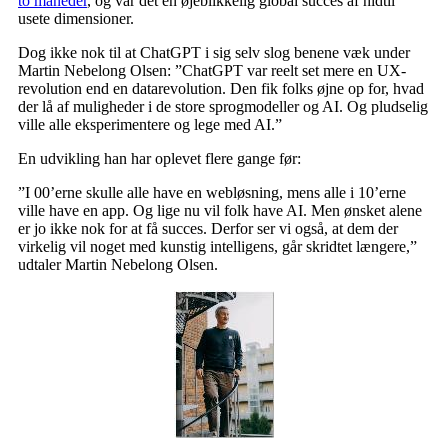
to måneder
, og var det en øjeblikkelig global succes af hidtil
usete dimensioner.
Dog ikke nok til at ChatGPT i sig selv slog benene væk under
Martin Nebelong Olsen: ”ChatGPT var reelt set mere en UX-
revolution end en datarevolution. Den fik folks øjne op for, hvad
der lå af muligheder i de store sprogmodeller og AI. Og pludselig
ville alle eksperimentere og lege med AI.”
En udvikling han har oplevet flere gange før:
”I 00’erne skulle alle have en webløsning, mens alle i 10’erne
ville have en app. Og lige nu vil folk have AI. Men ønsket alene
er jo ikke nok for at få succes. Derfor ser vi også, at dem der
virkelig vil noget med kunstig intelligens, går skridtet længere,”
udtaler Martin Nebelong Olsen.