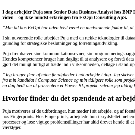
Min vej til it: Puja Tiwari, ExOpi
I dag arbejder Puja som Senior Data Business Analyst hos BNP Par
viden – og ikke mindst erfaringen fra ExOpi Consulting ApS.
“Min tid hos ExOpi har uden tvivl været en medvirkende faktor til, 
I sin nuværende rolle arbejder Puja med en række teknologier til data
grundlag for strategiske beslutninger og forretningsudvikling.
Puja fremhæver sine kommunikationsevner, sin programmeringsbaggrund
Hendes kompetencer bruger hun dagligt til at analysere og forstå data
gjort det muligt hurtigt at træde ind i virksomheden, deltage i stand-u
“Jeg bruger flere af mine færdigheder i mit arbejde i dag. Jeg skriv
fra min kandidat i Computer Science og min tidligere rolle som projek
en dag bedt om at præsentere et Power BI-projekt, selvom jeg aldrig h
Hvorfor finder du det spændende at arbejde
Puja motiveres af de udfordringer, hun møder i sit arbejde, og af forstå
hos Fingerprints. Hos Fingerprints, arbejdede hun i krydsfeltet mellem
processer og løse vigtige problemstillinger har altid drevet hende til 
værktøjer.