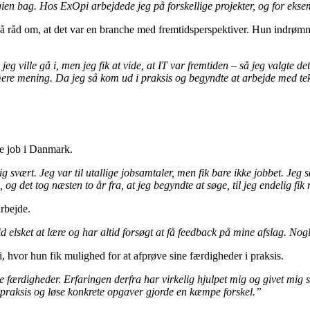
gien bag. Hos ExOpi arbejdede jeg på forskellige projekter, og for eks
å råd om, at det var en branche med fremtidsperspektiver. Hun indrømmer,
eg ville gå i, men jeg fik at vide, at IT var fremtiden – så jeg valgte det
 mening. Da jeg så kom ud i praksis og begyndte at arbejde med teknol
ste job i Danmark.
g svært. Jeg var til utallige jobsamtaler, men fik bare ikke jobbet. Jeg s
og det tog næsten to år fra, at jeg begyndte at søge, til jeg endelig fik 
rbejde.
id elsket at lære og har altid forsøgt at få feedback på mine afslag. No
i, hvor hun fik mulighed for at afprøve sine færdigheder i praksis.
ærdigheder. Erfaringen derfra har virkelig hjulpet mig og givet mig selvt
i praksis og løse konkrete opgaver gjorde en kæmpe forskel.”