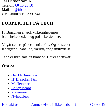
1411 København K
Telefon:
60 15 23 30
Mail:
itb@itb.dk
CVR-nummer: 12391641
FORPLIGTET PÅ TECH
IT-Branchen er tech-virksomhedernes
branchefællesskab og politiske stemme.
V
i går tættere på tech end andre. Og omsætter
indsigter til handling, værktøjer og indflydelse.
Tech er ikke bare en branche. Det er et ansvar.
Om os
Om IT-Branchen
IT-Branchen i tal
Medlemmer
Policy Board
Presserum
Nyhedsbrev
Kontakt os
Anmeldelse af sikkerhedsbrist
Cookie & p