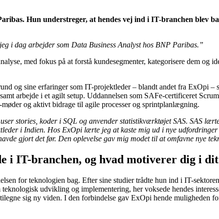
ibas. Hun understreger, at hendes vej ind i IT-branchen blev bane
at jeg i dag arbejder som Data Business Analyst hos BNP Paribas.”
analyse, med fokus på at forstå kundesegmenter, kategorisere dem og id
 og sine erfaringer som IT-projektleder – blandt andet fra ExOpi – so
 samt arbejde i et agilt setup. Uddannelsen som SAFe-certificeret Scrum
p-møder og aktivt bidrage til agile processer og sprintplanlægning.
er user stories, koder i SQL og anvender statistikværktøjet SAS. SAS l
tleder i Indien. Hos ExOpi lærte jeg at kaste mig ud i nye udfordringer
avde gjort det før. Den oplevelse gav mig modet til at omfavne nye tekn
 i IT-branchen, og hvad motiverer dig i di
elsen for teknologien bag. Efter sine studier trådte hun ind i IT-sektore
 teknologisk udvikling og implementering, her voksede hendes interesse f
at tilegne sig ny viden. I den forbindelse gav ExOpi hende muligheden fo