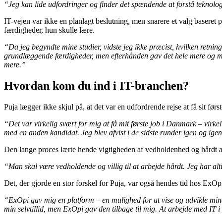
“Jeg kan lide udfordringer og finder det spændende at forstå teknolo
IT-vejen var ikke en planlagt beslutning, men snarere et valg baseret p
færdigheder, hun skulle lære.
“Da jeg begyndte mine studier, vidste jeg ikke præcist, hvilken retning j
grundlæggende færdigheder, men efterhånden gav det hele mere og mere
mere.”
Hvordan kom du ind i IT-branchen?
Puja lægger ikke skjul på, at det var en udfordrende rejse at få sit før
“Det var virkelig svært for mig at få mit første job i Danmark – virkeli
med en anden kandidat. Jeg blev afvist i de sidste runder igen og igen, 
Den lange proces lærte hende vigtigheden af vedholdenhed og hårdt a
“Man skal være vedholdende og villig til at arbejde hårdt. Jeg har alt
Det, der gjorde en stor forskel for Puja, var også hendes tid hos ExOp
“ExOpi gav mig en platform – en mulighed for at vise og udvikle mine f
min selvtillid, men ExOpi gav den tilbage til mig. At arbejde med IT 