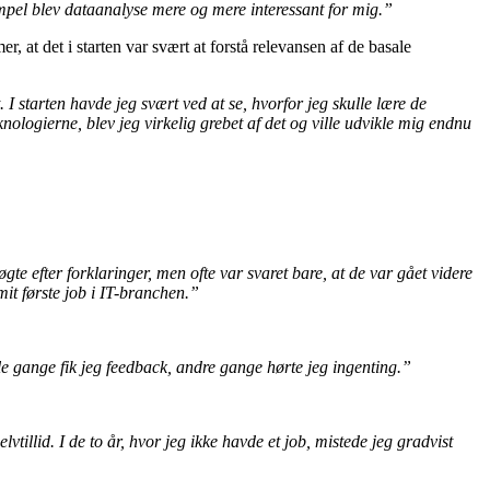
empel blev dataanalyse mere og mere interessant for mig.”
 at det i starten var svært at forstå relevansen af de basale
. I starten havde jeg svært ved at se, hvorfor jeg skulle lære de
ogierne, blev jeg virkelig grebet af det og ville udvikle mig endnu
øgte efter forklaringer, men ofte var svaret bare, at de var gået videre
mit første job i IT-branchen.”
gle gange fik jeg feedback, andre gange hørte jeg ingenting.”
illid. I de to år, hvor jeg ikke havde et job, mistede jeg gradvist